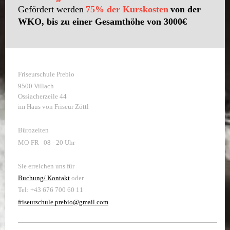
Gefördert werden
75% der Kurskosten
von der
WKO,
bis zu einer Gesamthöhe von 3000€
Friseurschule Prebio
9500 Villach
Ossiacherzeile 44
im Haus von Friseur Zöttl
Bürozeiten
MO-FR 08 - 20 Uhr
Sie erreichen uns für
Buchung/ Kontakt
oder
Tel: +43 676 700 60 11
friseurschule.prebio@gmail.com