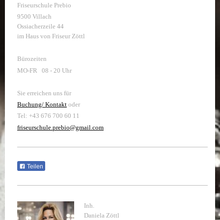
Friseurschule Prebio
9500 Villach
Ossiacherzeile 44
im Haus von Friseur Zöttl
Bürozeiten
MO-FR 08 - 20 Uhr
Sie erreichen uns für
Buchung/ Kontakt
oder
Tel: +43 676 700 60 11
friseurschule.prebio@gmail.com
Teilen
Inh.
Daniela Zöttl