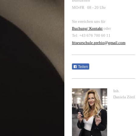
Bürozeiten
MO-FR 08 - 20 Uhr
Sie erreichen uns für
Buchung/ Kontakt
oder
Tel: +43 676 700 60 11
friseurschule.prebio@gmail.com
Teilen
Inh.
Daniela Zöttl