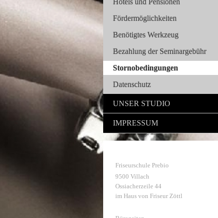
Hotels und Pensionen
Fördermöglichkeiten
Benötigtes Werkzeug
Bezahlung der Seminargebühr
Stornobedingungen
Datenschutz
UNSER STUDIO
IMPRESSUM
Friseurschule Prebio
9500 Villach
Ossiacherzeile 44
im Haus von Friseur Zöttl