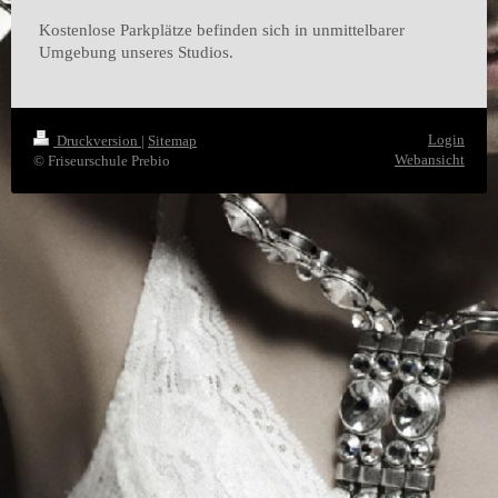
Kostenlose Parkplätze befinden sich in unmittelbarer
Umgebung unseres Studios.
Login
Druckversion
|
Sitemap
Webansicht
© Friseurschule Prebio