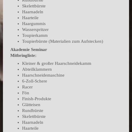
Rundbürste
Skelettbürste
Haarnadeln
Haarteile
Haargummis
Wasserspritzer
Toupierkamm
Toupierbürste (Materialien zum Aufstecken)
Akademie Seminar
Mitbringliste:
Kleiner & großer Haarschneidekamm
Abteilklammern
Haarschneidemaschine
6-Zoll-Schere
Racer
Fön
Finish-Produkte
Glätteisen
Rundbürste
Skelettbürste
Haarnadeln
Haarteile