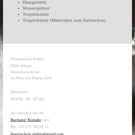
Haargummis
Wasserspritzer
Toupierkamm
Toupierbürste (Materialien zum Aufstecken)
Friseurschule Prebio
9500 Villach
Ossiacherzeile 44
im Haus von Friseur Zöttl
Bürozeiten
MO-FR 08 - 20 Uhr
Sie erreichen uns für
Buchung/ Kontakt
oder
Tel: +43 676 700 60 11
friseurschule.prebio@gmail.com